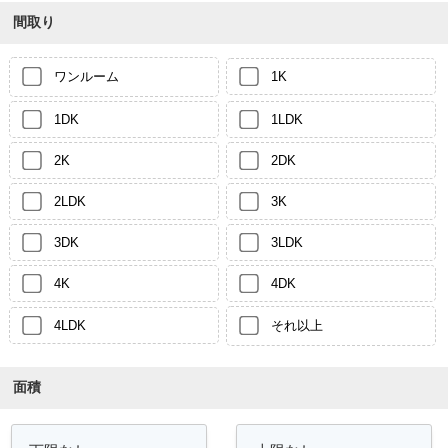
間取り
ワンルーム
1K
1DK
1LDK
2K
2DK
2LDK
3K
3DK
3LDK
4K
4DK
4LDK
それ以上
面積