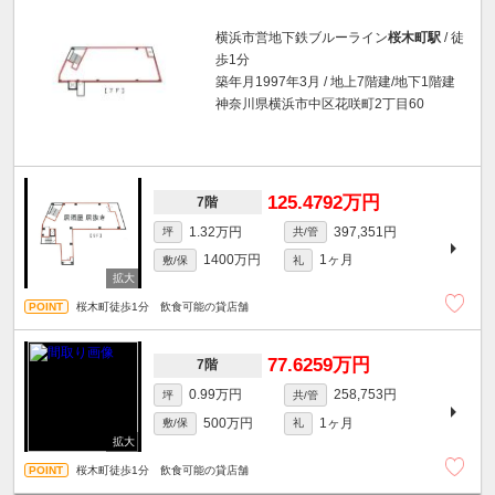
横浜市営地下鉄ブルーライン
桜木町駅
/ 徒
歩1分
築年月1997年3月 / 地上7階建/地下1階建
神奈川県横浜市中区花咲町2丁目60
125.4792万円
7階
1.32万円
397,351円
坪
共/管
1400万円
1ヶ月
敷/保
礼
桜木町徒歩1分 飲食可能の貸店舗
77.6259万円
7階
0.99万円
258,753円
坪
共/管
500万円
1ヶ月
敷/保
礼
桜木町徒歩1分 飲食可能の貸店舗