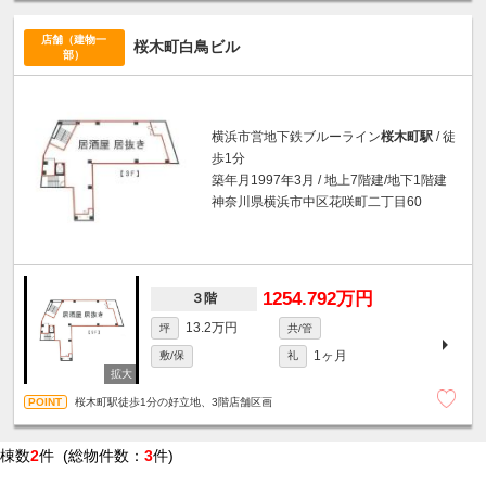
店舗（建物一
桜木町白鳥ビル
部）
横浜市営地下鉄ブルーライン
桜木町駅
/ 徒
歩1分
築年月1997年3月 / 地上7階建/地下1階建
神奈川県横浜市中区花咲町二丁目60
1254.792万円
３階
13.2万円
坪
共/管
1ヶ月
敷/保
礼
桜木町駅徒歩1分の好立地、3階店舗区画
棟数
2
件 (総物件数：
3
件)