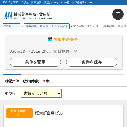
330m2以下231m2以上｜貸事務所・貸店舗・テナント一覧｜有限会社G.Aホーム
TOPページ
貸事務所・貸店舗・テナント検索
330m2以下231m2以上 貸事務所・貸店
選択中の条件
330m2以下231m2以上 賃貸物件一覧
条件を変更
条件を保存
棟数
2
件 (総物件数：
3
件)
並び順 ：
店舗（建物一
桜木町白鳥ビル
部）