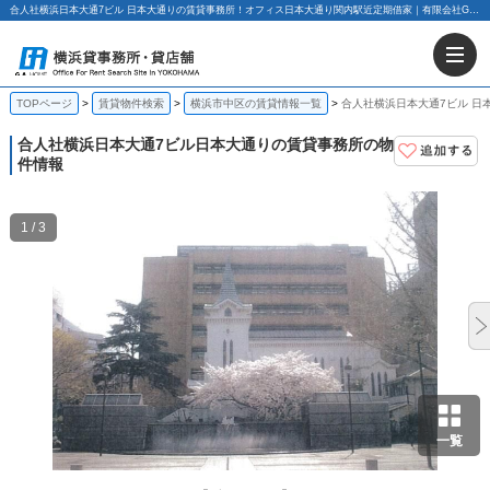
合人社横浜日本大通7ビル 日本大通りの賃貸事務所！オフィス日本大通り関内駅近定期借家｜有限会社G.Aホーム
TOPページ
賃貸物件検索
横浜市中区の賃貸情報一覧
合人社横浜日本大通7ビル 日
合人社横浜日本大通7ビル
日本大通りの賃貸事務所の物
件情報
1 / 3
一覧