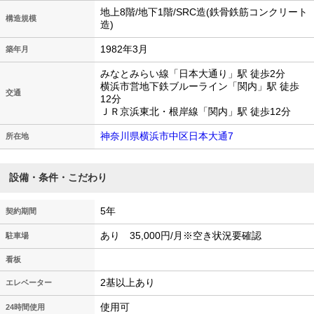
地上8階/地下1階/SRC造(鉄骨鉄筋コンクリート
構造規模
造)
1982年3月
築年月
みなとみらい線「日本大通り」駅 徒歩2分
横浜市営地下鉄ブルーライン「関内」駅 徒歩
交通
12分
ＪＲ京浜東北・根岸線「関内」駅 徒歩12分
神奈川県横浜市中区日本大通7
所在地
設備・条件・こだわり
5年
契約期間
あり 35,000円/月※空き状況要確認
駐車場
看板
2基以上あり
エレベーター
使用可
24時間使用