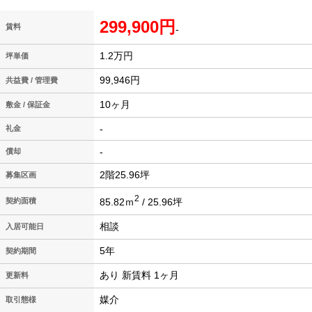
299,900円
賃料
-
1.2万円
坪単価
99,946円
共益費 / 管理費
10ヶ月
敷金 / 保証金
-
礼金
-
償却
2階25.96坪
募集区画
2
85.82ｍ
/ 25.96坪
契約面積
相談
入居可能日
5年
契約期間
あり 新賃料 1ヶ月
更新料
媒介
取引態様