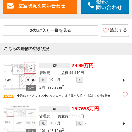
電話で
問い合わせ
お気に入り一覧を見る
こちらの建物の空き状況
29.99万円
2F
-
99,946円
10ヶ月
-
敷
礼
2
2階
（85.82ｍ
）
◆約85㎡・オフィス◆みなとみらい線「日本大通り」駅より徒歩1分◆
15.7658万円
4F
-
52,552円
10ヶ月
-
敷
礼
2
4階
（45.13ｍ
）