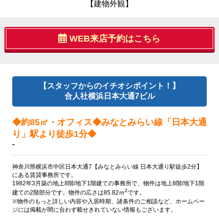
【建物外観】
WEB来店予約はこちら
【スタッフからのイチオシポイント！】
合人社横浜日本大通7ビル
◆約85㎡・オフィス◆みなとみらい線「日本大通
り」駅より徒歩1分◆
-
神奈川県横浜市中区日本大通7【みなとみらい線 日本大通り駅徒歩2分】
にある賃貸事務所です。
1982年3月築の地上8階/地下1階建ての事務所で、物件は地上8階/地下1階
2
建ての2階部分です。物件の広さは85.82ｍ
です。
※物件のもっと詳しい内容や入居時期、諸条件のご相談など、ホームペー
ジには掲載が間に合わず載せきれていない情報もございます。