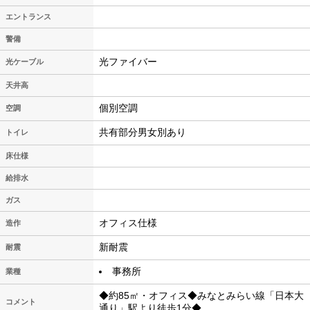
エントランス
警備
光ファイバー
光ケーブル
天井高
個別空調
空調
共有部分男女別あり
トイレ
床仕様
給排水
ガス
オフィス仕様
造作
新耐震
耐震
事務所
業種
◆約85㎡・オフィス◆みなとみらい線「日本大
コメント
通り」駅より徒歩1分◆