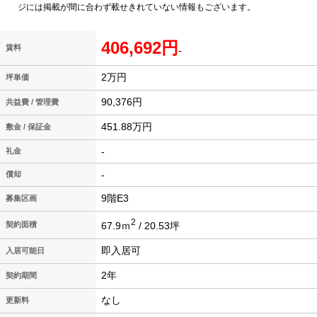
ジには掲載が間に合わず載せきれていない情報もございます。
406,692円
賃料
-
2万円
坪単価
90,376円
共益費 / 管理費
451.88万円
敷金 / 保証金
-
礼金
-
償却
9階E3
募集区画
2
67.9ｍ
/ 20.53坪
契約面積
即入居可
入居可能日
2年
契約期間
なし
更新料