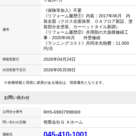
《保険等加入》不要
《リフォーム履歴①》内装：2017年06月 内
装全面（クロス全面張替、ＯＡフロア新設、塗
装部分全塗装、カーペットタイル新調）
備考
《リフォーム履歴②》共用部の大規模修繕工
事：2020年06月 外壁修繕
《ランニングコスト》共同水光熱費：11,000
円/月
2026年04月24日
情報更新日
2026年05月08日
次回更新予定日
※各種情報と現状に差異がある場合は、現状優先となります。
お問い合わせ
RHS-69837998069
お問合せ番号
有限会社Ｇ.Ａホーム
問い合わせ店舗
045-410-1001
連絡先