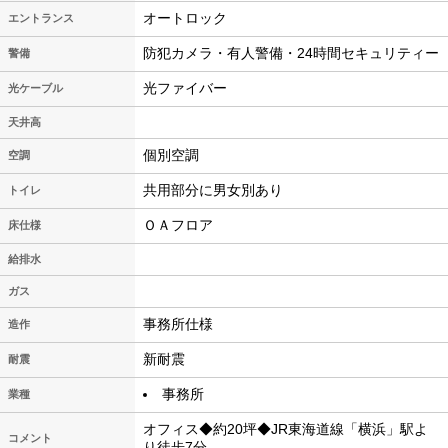
オートロック
エントランス
防犯カメラ・有人警備・24時間セキュリティー
警備
光ファイバー
光ケーブル
天井高
個別空調
空調
共用部分に男女別あり
トイレ
ＯＡフロア
床仕様
給排水
ガス
事務所仕様
造作
新耐震
耐震
事務所
業種
オフィス◆約20坪◆JR東海道線「横浜」駅よ
コメント
り徒歩7分