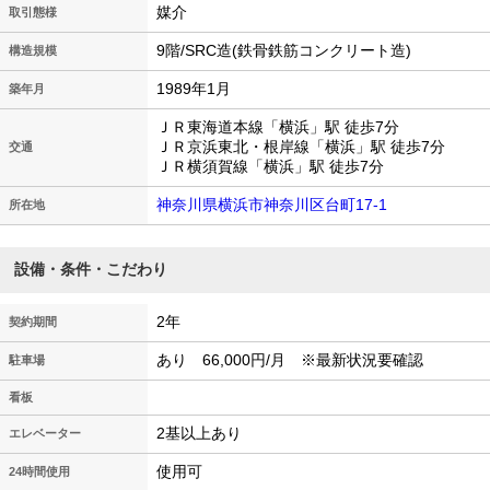
媒介
取引態様
9階/SRC造(鉄骨鉄筋コンクリート造)
構造規模
1989年1月
築年月
ＪＲ東海道本線「横浜」駅 徒歩7分
ＪＲ京浜東北・根岸線「横浜」駅 徒歩7分
交通
ＪＲ横須賀線「横浜」駅 徒歩7分
神奈川県横浜市神奈川区台町17-1
所在地
設備・条件・こだわり
2年
契約期間
あり 66,000円/月 ※最新状況要確認
駐車場
看板
2基以上あり
エレベーター
使用可
24時間使用