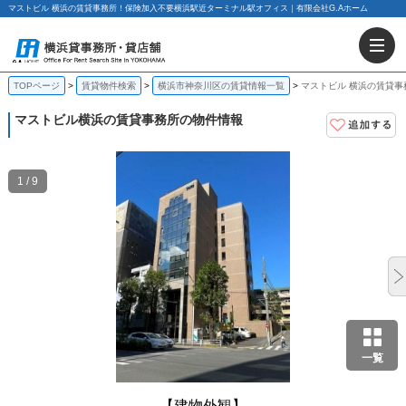
マストビル 横浜の賃貸事務所！保険加入不要横浜駅近ターミナル駅オフィス｜有限会社G.Aホーム
TOPページ
賃貸物件検索
横浜市神奈川区の賃貸情報一覧
マストビル 横浜の賃貸事
マストビル
横浜の賃貸事務所の物件情報
1 / 9
一覧
【建物外観】