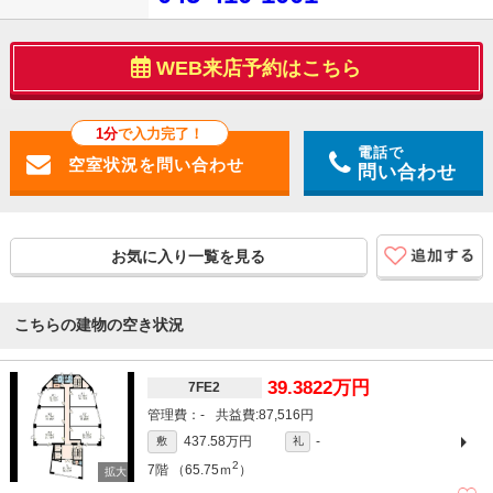
WEB来店予約はこちら
1分
で入力完了！
電話で
問い合わせ
お気に入り一覧を見る
こちらの建物の空き状況
39.3822万円
7FE2
-
87,516円
437.58万円
-
敷
礼
2
7階
（65.75ｍ
）