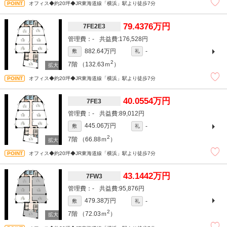
オフィス◆約20坪◆JR東海道線「横浜」駅より徒歩7分
79.4376万円
7FE2E3
-
176,528円
882.64万円
-
敷
礼
2
7階
（132.63ｍ
）
オフィス◆約20坪◆JR東海道線「横浜」駅より徒歩7分
40.0554万円
7FE3
-
89,012円
445.06万円
-
敷
礼
2
7階
（66.88ｍ
）
オフィス◆約20坪◆JR東海道線「横浜」駅より徒歩7分
43.1442万円
7FW3
-
95,876円
479.38万円
-
敷
礼
2
7階
（72.03ｍ
）