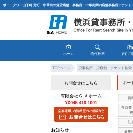
ポートタワー山下町 元町・中華街の賃貸店舗・事務所！中華街関内店舗事務所テナント｜
ホーム
物件検索
居住用
TOPページ
貸事務所・貸店舗・テナント検索
ポー
お問合せはこちら
有限会社Ｇ.Ａホーム
賃
045-410-1001
共益費 
費
礼
お知らせ
募集