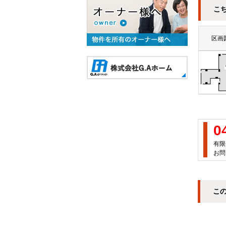
こ
区画
0
有限
お問
こ