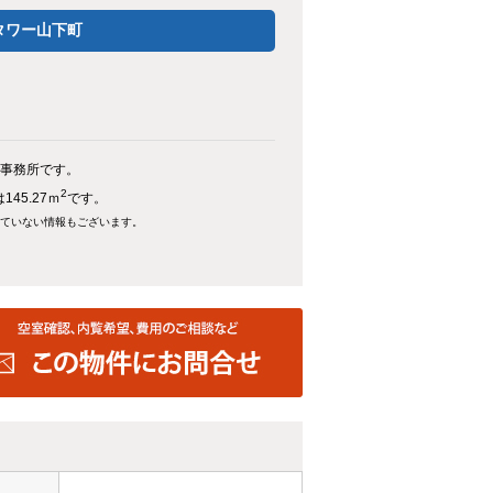
タワー山下町
・事務所です。
2
45.27ｍ
です。
れていない情報もございます。