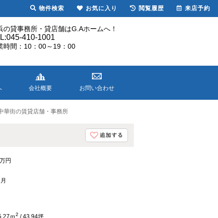
物件検索
お気に入り
閲覧履歴
来店予約
浜の貸事務所・貸店舗はG.Aホームへ！
L:045-410-1001
業時間：10：00～19：00
へ
会社概要
お問い合わせ
・中華街の賃貸店舗・事務所
8万円
ヶ月
2
5.27ｍ
/ 43.94坪