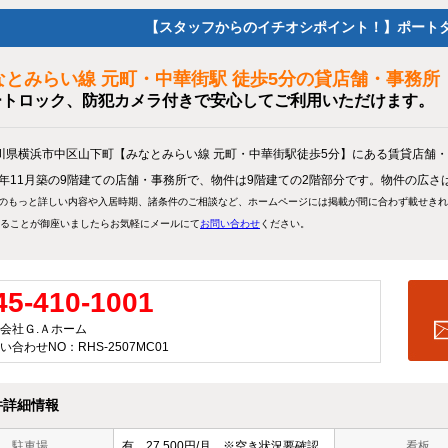
【スタッフからのイチオシポイント！】ポート
なとみらい線 元町・中華街駅 徒歩5分の貸店舗・事務所
ートロック、防犯カメラ付きで安心してご利用いただけます。
川県横浜市中区山下町【みなとみらい線 元町・中華街駅徒歩5分】にある賃貸店舗
88年11月築の9階建ての店舗・事務所で、物件は9階建ての2階部分です。物件の広さは1
のもっと詳しい内容や入居時期、諸条件のご相談など、ホームページには掲載が間に合わず載せき
ることが御座いましたらお気軽にメールにて
お問い合わせ
ください。
45-410-1001
会社Ｇ.Ａホーム
い合わせNO：RHS-2507MC01
件詳細情報
駐車場
有 27,500円/月 ※空き状況要確認
看板