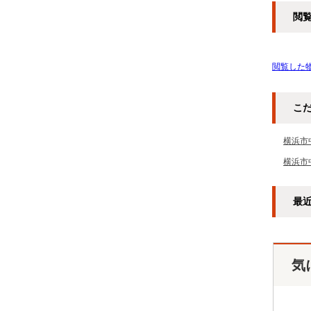
閲
閲覧した
こ
横浜市
横浜市
最
気