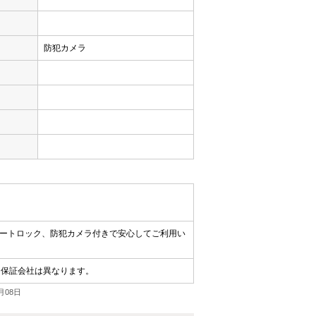
用
防犯カメラ
オートロック、防犯カメラ付きで安心してご利用い
る保証会社は異なります。
月08日