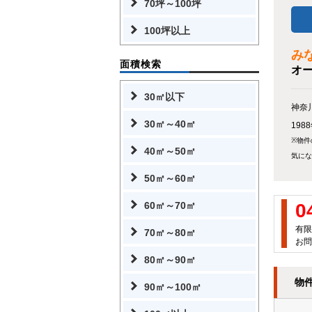
70坪～100坪
100坪以上
み
面積検索
オ
30㎡以下
神奈
30㎡～40㎡
19
※物件
40㎡～50㎡
気にな
50㎡～60㎡
60㎡～70㎡
0
有限
70㎡～80㎡
お問
80㎡～90㎡
物
90㎡～100㎡