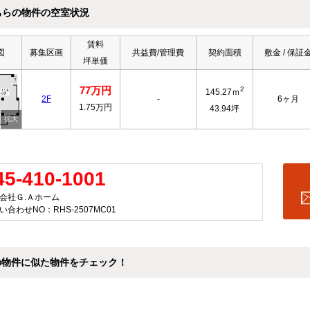
ちらの物件の空室状況
賃料
図
募集区画
共益費/管理費
契約面積
敷金 / 保証
坪単価
77万円
2
145.27ｍ
2F
-
6ヶ月
1.75万円
43.94坪
45-410-1001
会社Ｇ.Ａホーム
い合わせNO：RHS-2507MC01
の物件に似た物件をチェック！