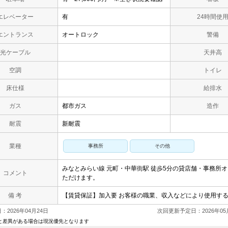
エレベーター
有
24時間使
エントランス
オートロック
警備
光ケーブル
天井高
空調
トイレ
床仕様
給排水
ガス
都市ガス
造作
耐震
新耐震
業種
事務所
その他
みなとみらい線 元町・中華街駅 徒歩5分の貸店舗・事務所
コメント
ただけます。
備 考
【賃貸保証】加入要 お客様の職業、収入などにより使用す
2026年04月24日
次回更新予定日：2026年05
と差異がある場合は現況優先となります