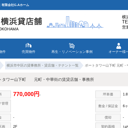
有限会社G.Aホーム
横
TE
営
物件
売買物件
再生・リノベーション事例
オーナー様
横浜市中区の貸事務所・貸店舗・テナント一覧
ポートタワー山下町 元町
トタワー山下町 元町・中華街の賃貸店舗・事務所
770,000円
料
坪単価
1.
-
/ 管理
敷金 / 保証金
6
金
-
償却
-
区画
2F
契約面積
14