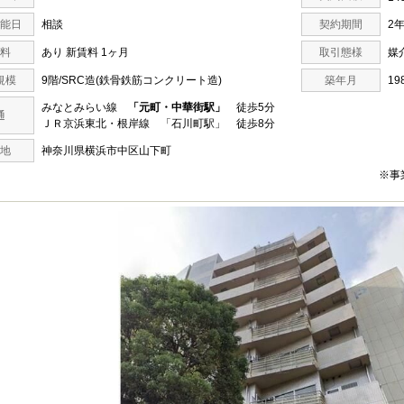
能日
相談
契約期間
2
料
あり 新賃料 1ヶ月
取引態様
媒
規模
9階/SRC造(鉄骨鉄筋コンクリート造)
築年月
19
みなとみらい線
「元町・中華街駅」
徒歩5分
通
ＪＲ京浜東北・根岸線 「石川町駅」 徒歩8分
地
神奈川県横浜市中区山下町
※事