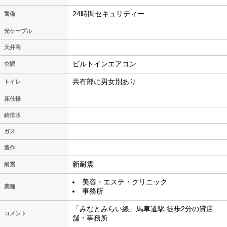
24時間セキュリティー
警備
光ケーブル
天井高
ビルトインエアコン
空調
共有部に男女別あり
トイレ
床仕様
給排水
ガス
造作
新耐震
耐震
美容・エステ・クリニック
業種
事務所
「みなとみらい線」馬車道駅 徒歩2分の貸店
コメント
舗・事務所