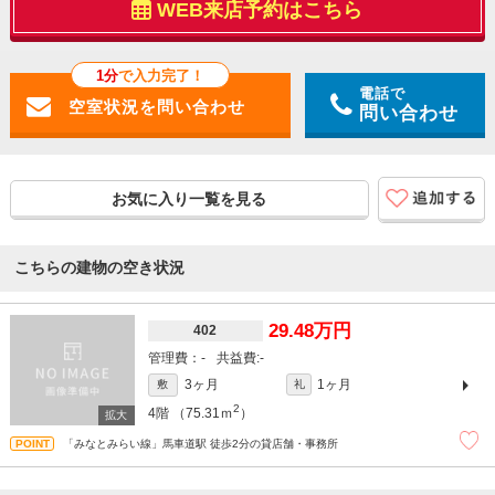
WEB来店予約はこちら
1分
で入力完了！
電話で
問い合わせ
お気に入り一覧を見る
こちらの建物の空き状況
29.48万円
402
-
-
3ヶ月
1ヶ月
敷
礼
2
4階
（75.31ｍ
）
「みなとみらい線」馬車道駅 徒歩2分の貸店舗・事務所