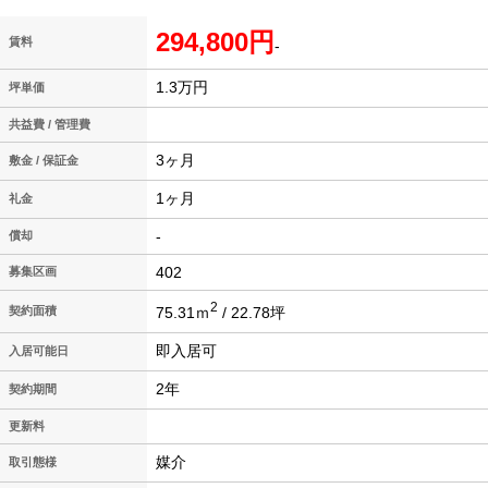
294,800円
賃料
-
1.3万円
坪単価
共益費 / 管理費
3ヶ月
敷金 / 保証金
1ヶ月
礼金
-
償却
402
募集区画
2
75.31ｍ
/ 22.78坪
契約面積
即入居可
入居可能日
2年
契約期間
更新料
媒介
取引態様