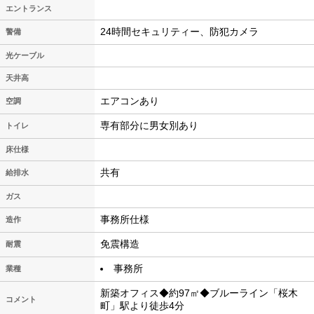
エントランス
24時間セキュリティー、防犯カメラ
警備
光ケーブル
天井高
エアコンあり
空調
専有部分に男女別あり
トイレ
床仕様
共有
給排水
ガス
事務所仕様
造作
免震構造
耐震
事務所
業種
新築オフィス◆約97㎡◆ブルーライン「桜木
コメント
町」駅より徒歩4分