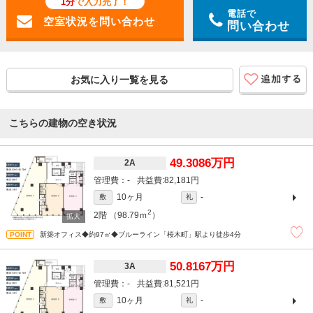
1分
で入力完了！
電話で
問い合わせ
お気に入り一覧を見る
こちらの建物の空き状況
49.3086万円
2A
-
82,181円
10ヶ月
-
敷
礼
2
2階
（98.79ｍ
）
新築オフィス◆約97㎡◆ブルーライン「桜木町」駅より徒歩4分
50.8167万円
3A
-
81,521円
10ヶ月
-
敷
礼