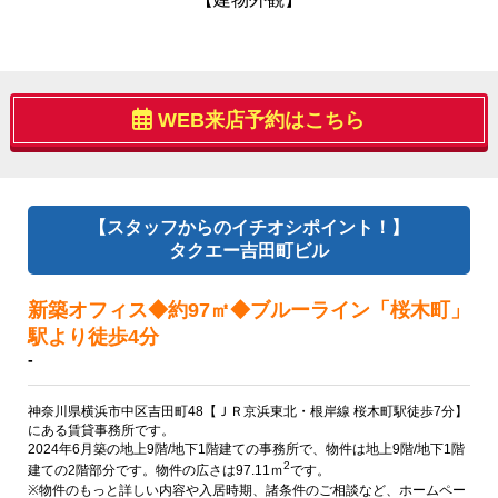
WEB来店予約はこちら
【スタッフからのイチオシポイント！】
タクエー吉田町ビル
新築オフィス◆約97㎡◆ブルーライン「桜木町」
駅より徒歩4分
-
神奈川県横浜市中区吉田町48【ＪＲ京浜東北・根岸線 桜木町駅徒歩7分】
にある賃貸事務所です。
2024年6月築の地上9階/地下1階建ての事務所で、物件は地上9階/地下1階
2
建ての2階部分です。物件の広さは97.11ｍ
です。
※物件のもっと詳しい内容や入居時期、諸条件のご相談など、ホームペー