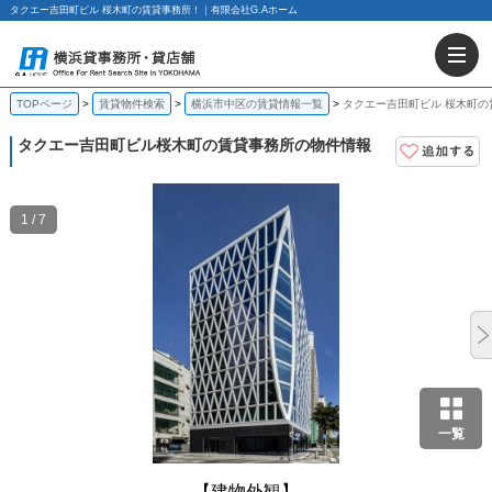
タクエー吉田町ビル 桜木町の賃貸事務所！｜有限会社G.Aホーム
TOPページ
賃貸物件検索
横浜市中区の賃貸情報一覧
タクエー吉田町ビル 桜木町の
タクエー吉田町ビル
桜木町の賃貸事務所の物件情報
1 / 7
一覧
【建物外観】