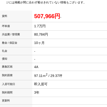
ジには掲載が間に合わず載せきれていない情報もございます。
507,966円
賃料
-
1.7万円
坪単価
80,784円
共益費 / 管理費
10ヶ月
敷金 / 保証金
-
礼金
-
償却
4A
募集区画
2
97.11ｍ
/ 29.37坪
契約面積
即入居可
入居可能日
3年
契約期間
更新料