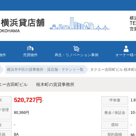
横
TE
営
物件
売買物件
再生・リノベーション事例
オーナー様
横浜市中区の貸事務所・貸店舗・テナント一覧
タクエー吉田町ビル 桜木町
エー吉田町ビル 桜木町の賃貸事務所
520,727円
料
坪単価
1.
-
/ 管理
80,366円
敷金 / 保証金
1
金
-
償却
-
区画
8A
契約面積
96