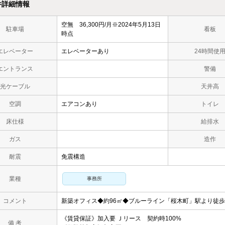
件詳細情報
空無 36,300円/月※2024年5月13日
駐車場
看板
時点
エレベーター
エレベーターあり
24時間使
エントランス
警備
光ケーブル
天井高
空調
エアコンあり
トイレ
床仕様
給排水
ガス
造作
耐震
免震構造
業種
事務所
コメント
新築オフィス◆約96㎡◆ブルーライン「桜木町」駅より徒歩
《賃貸保証》加入要 Ｊリース 契約時100%
備 考