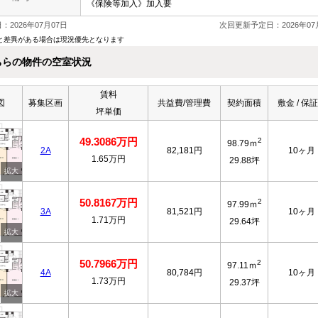
《保険等加入》加入要
2026年07月07日
次回更新予定日：2026年07
と差異がある場合は現況優先となります
ちらの物件の空室状況
賃料
図
募集区画
共益費/管理費
契約面積
敷金 / 保
坪単価
49.3086万円
2
98.79ｍ
2A
82,181円
10ヶ月
1.65万円
29.88坪
50.8167万円
2
97.99ｍ
3A
81,521円
10ヶ月
1.71万円
29.64坪
50.7966万円
2
97.11ｍ
4A
80,784円
10ヶ月
1.73万円
29.37坪