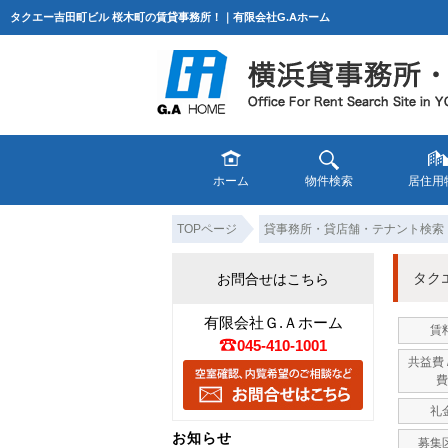
タクエー吉田町ビル 桜木町の賃貸事務所！｜有限会社G.Aホーム
ホーム
物件検索
居住用
TOPページ
貸事務所・貸店舗・テナント検索
タク
お問合せはこちら
有限会社Ｇ.Ａホーム
賃
045-410-1001
共益費 
費
礼
お知らせ
募集