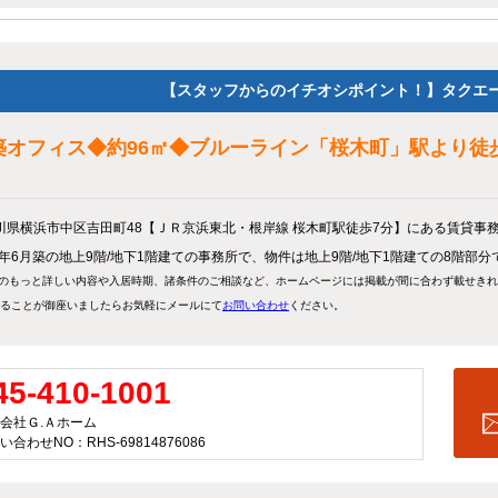
【スタッフからのイチオシポイント！】タクエ
築オフィス◆約96㎡◆ブルーライン「桜木町」駅より徒
川県横浜市中区吉田町48【ＪＲ京浜東北・根岸線 桜木町駅徒歩7分】にある賃貸事
24年6月築の地上9階/地下1階建ての事務所で、物件は地上9階/地下1階建ての8階部分
のもっと詳しい内容や入居時期、諸条件のご相談など、ホームページには掲載が間に合わず載せき
ることが御座いましたらお気軽にメールにて
お問い合わせ
ください。
45-410-1001
会社Ｇ.Ａホーム
い合わせNO：RHS-69814876086