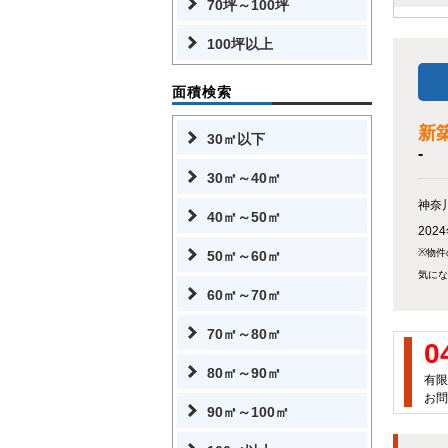
70坪～100坪
100坪以上
面積検索
新
30㎡以下
-
30㎡～40㎡
神奈
40㎡～50㎡
20
※物件
50㎡～60㎡
気にな
60㎡～70㎡
70㎡～80㎡
0
80㎡～90㎡
有限
お問
90㎡～100㎡