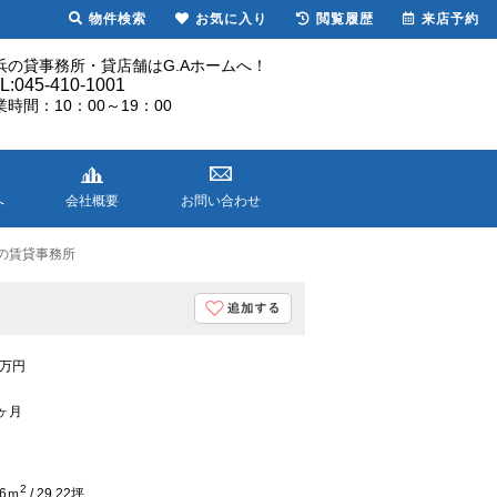
物件検索
お気に入り
閲覧履歴
来店予約
浜の貸事務所・貸店舗はG.Aホームへ！
L:045-410-1001
業時間：10：00～19：00
へ
会社概要
お問い合わせ
の賃貸事務所
8万円
0ヶ月
2
.6ｍ
/ 29.22坪