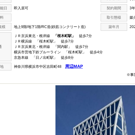
能日
即入居可
契約期間
3
料
取引態様
媒
規模
地上9階/地下1階/RC造(鉄筋コンクリート造)
築年月
20
ＪＲ京浜東北・根岸線
「桜木町駅」
徒歩7分
ＪＲ横浜線 「桜木町駅」 徒歩7分
通
ＪＲ京浜東北・根岸線 「関内駅」 徒歩7分
横浜市営地下鉄ブルーライン 「桜木町駅」 徒歩4分
京急本線 「日ノ出町駅」 徒歩8分
周辺MAP
地
神奈川県横浜市中区吉田町48
※事